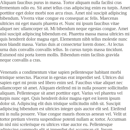
Aliquam faucibus purus in massa. Tortor aliquam nulla facilisi cras
fermentum odio eu. Sit amet tellus cras adipiscing enim eu turpis. Amet
porttitor eget dolor morbi non arcu risus. Amet nisl suscipit adipiscing
bibendum. Viverra vitae congue eu consequat ac felis. Maecenas
ultricies mi eget mauris pharetra et. Nunc mi ipsum faucibus vitae
aliquet nec ullamcorper sit. Mi bibendum neque egestas congue. Amet
nisl suscipit adipiscing bibendum est. Pharetra massa massa ultricies mi
quis hendrerit dolor magna eget. Elementum nibh tellus molestie nunc
non blandit massa. Varius duis at consectetur lorem donec. At lectus
urna duis convallis convallis tellus. In cursus turpis massa tincidunt.
Euismod nisi porta lorem mollis. Bibendum enim facilisis gravida
neque convallis a cras.
Venenatis a condimentum vitae sapien pellentesque habitant morbi
tristique senectus. Placerat in egestas erat imperdiet sed. Ultrices dui
sapien eget mi proin sed libero enim sed. Faucibus vitae aliquet nec
ullamcorper sit amet. Aliquam eleifend mi in nulla posuere sollicitudin
aliquam. Pellentesque sit amet porttitor eget. Varius vel pharetra vel
turpis nunc eget. Quis hendrerit dolor magna eget est lorem ipsum
dolor sit. Adipiscing elit duis tristique sollicitudin nibh sit. Suscipit
adipiscing bibendum est ultricies integer quis auctor elit sed. Eleifend
mi in nulla posuere. Vitae congue mauris rhoncus aenean vel. Velit ut
tortor pretium viverra suspendisse potenti nullam ac tortor. Accumsan
in nisl nisi scelerisque eu ultrices vitae auctor eu. Pellentesque
adipiscing commodo elit at imperdiet dui accumsan sit. Ipsum