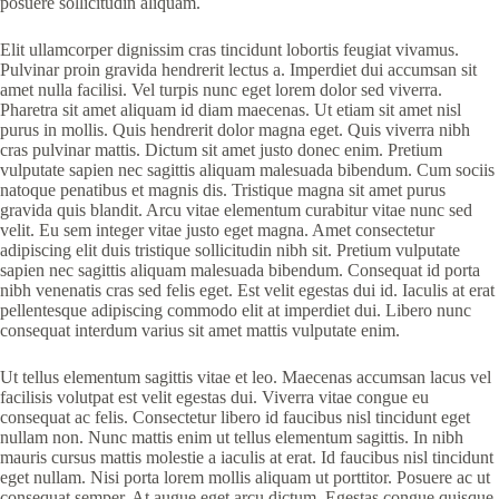
posuere sollicitudin aliquam.
Elit ullamcorper dignissim cras tincidunt lobortis feugiat vivamus.
Pulvinar proin gravida hendrerit lectus a. Imperdiet dui accumsan sit
amet nulla facilisi. Vel turpis nunc eget lorem dolor sed viverra.
Pharetra sit amet aliquam id diam maecenas. Ut etiam sit amet nisl
purus in mollis. Quis hendrerit dolor magna eget. Quis viverra nibh
cras pulvinar mattis. Dictum sit amet justo donec enim. Pretium
vulputate sapien nec sagittis aliquam malesuada bibendum. Cum sociis
natoque penatibus et magnis dis. Tristique magna sit amet purus
gravida quis blandit. Arcu vitae elementum curabitur vitae nunc sed
velit. Eu sem integer vitae justo eget magna. Amet consectetur
adipiscing elit duis tristique sollicitudin nibh sit. Pretium vulputate
sapien nec sagittis aliquam malesuada bibendum. Consequat id porta
nibh venenatis cras sed felis eget. Est velit egestas dui id. Iaculis at erat
pellentesque adipiscing commodo elit at imperdiet dui. Libero nunc
consequat interdum varius sit amet mattis vulputate enim.
Ut tellus elementum sagittis vitae et leo. Maecenas accumsan lacus vel
facilisis volutpat est velit egestas dui. Viverra vitae congue eu
consequat ac felis. Consectetur libero id faucibus nisl tincidunt eget
nullam non. Nunc mattis enim ut tellus elementum sagittis. In nibh
mauris cursus mattis molestie a iaculis at erat. Id faucibus nisl tincidunt
eget nullam. Nisi porta lorem mollis aliquam ut porttitor. Posuere ac ut
consequat semper. At augue eget arcu dictum. Egestas congue quisque