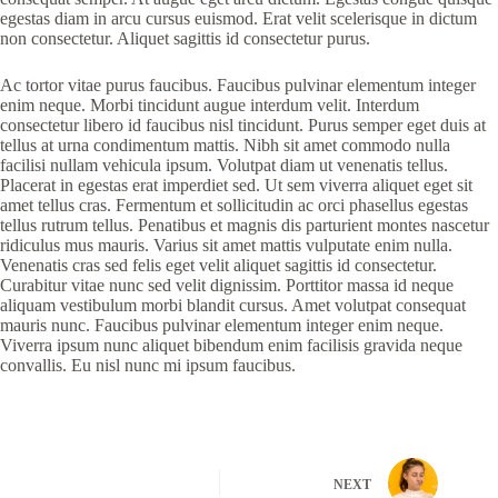
egestas diam in arcu cursus euismod. Erat velit scelerisque in dictum
non consectetur. Aliquet sagittis id consectetur purus.
Ac tortor vitae purus faucibus. Faucibus pulvinar elementum integer
enim neque. Morbi tincidunt augue interdum velit. Interdum
consectetur libero id faucibus nisl tincidunt. Purus semper eget duis at
tellus at urna condimentum mattis. Nibh sit amet commodo nulla
facilisi nullam vehicula ipsum. Volutpat diam ut venenatis tellus.
Placerat in egestas erat imperdiet sed. Ut sem viverra aliquet eget sit
amet tellus cras. Fermentum et sollicitudin ac orci phasellus egestas
tellus rutrum tellus. Penatibus et magnis dis parturient montes nascetur
ridiculus mus mauris. Varius sit amet mattis vulputate enim nulla.
Venenatis cras sed felis eget velit aliquet sagittis id consectetur.
Curabitur vitae nunc sed velit dignissim. Porttitor massa id neque
aliquam vestibulum morbi blandit cursus. Amet volutpat consequat
mauris nunc. Faucibus pulvinar elementum integer enim neque.
Viverra ipsum nunc aliquet bibendum enim facilisis gravida neque
convallis. Eu nisl nunc mi ipsum faucibus.
NEXT