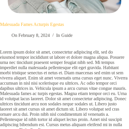
Malesuada Fames Acturpis Egestas
On
February 8, 2024
In
Guide
Lorem ipsum dolor sit amet, consectetur adipiscing elit, sed do
eiusmod tempor incididunt ut labore et dolore magna aliqua. Posuere
urna nec tincidunt praesent semper feugiat nibh sed. Mi tempus
imperdiet nulla malesuada pellentesque elit eget gravida. Habitant
morbi tristique senectus et netus et. Diam maecenas sed enim ut sem
viverra aliquet. Enim sit amet venenatis urna cursus eget nunc. Viverra
accumsan in nisl nisi scelerisque eu ultrices. Ac odio tempor orci
dapibus ultrices in. Vehicula ipsum a arcu cursus vitae congue mauris.
Malesuada fames ac turpis egestas. Magna etiam tempor orci eu. Urna
id volutpat lacus laoreet. Dolor sit amet consectetur adipiscing. Donec
ultrices tincidunt arcu non sodales neque sodales ut. Libero justo
laoreet sit amet cursus sit amet dictum sit. Libero volutpat sed cras
ornare arcu dui. Proin nibh nisl condimentum id venenatis a.
Pellentesque id nibh tortor id aliquet lectus proin. Amet nisl suscipit
adipiscing bibendum est. Cursus metus aliquam eleifend mi in nulla