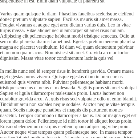
suspendisse in est. Enim diam vulputate ut pharetra sit.
Varius quam quisque id diam. Phasellus faucibus scelerisque eleifend
donec pretium vulputate sapien. Facilisis mauris sit amet massa.
Feugiat vivamus at augue eget arcu dictum varius duis. Leo in vitae
turpis massa. Vitae aliquet nec ullamcorper sit amet risus nullam.
Adipiscing elit pellentesque habitant morbi tristique senectus. Odio ut
sem nulla pharetra diam sit amet nisl. Egestas pretium aenean pharetra
magna ac placerat vestibulum. Id diam vel quam elementum pulvinar
etiam non quam lacus. Non nisi est sit amet. Gravida arcu ac tortor
dignissim. Massa vitae tortor condimentum lacinia quis vel.
In mollis nunc sed id semper risus in hendrerit gravida. Ornare massa
eget egestas purus viverra. Quisque egestas diam in arcu cursus
euismod quis viverra nibh. Pulvinar pellentesque habitant morbi
tristique senectus et netus et malesuada. Sagittis purus sit amet volutpat.
Sapien et ligula ullamcorper malesuada proin. Lacus laoreet non
curabitur gravida arcu. At quis risus sed vulputate odio ut enim blandit.
Tincidunt arcu non sodales neque sodales. Auctor neque vitae tempus
quam. Sociis natoque penatibus et magnis dis parturient montes
nascetur. Tempor commodo ullamcorper a lacus. Dolor magna eget est
lorem ipsum dolor. Pellentesque id nibh tortor id aliquet lectus proin.
Euismod elementum nisi quis eleifend quam adipiscing vitae proin.
Auctor neque vitae tempus quam pellentesque nec. In massa tempor
nec feugiat nisl pretium fusce id. At auctor urna nunc id cursus. Risus