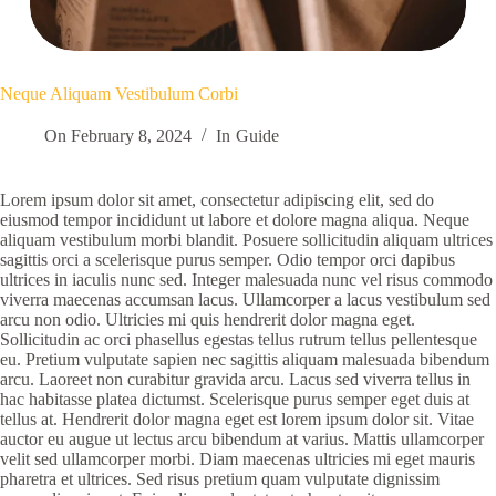
Neque Aliquam Vestibulum Corbi
On
February 8, 2024
In
Guide
Lorem ipsum dolor sit amet, consectetur adipiscing elit, sed do
eiusmod tempor incididunt ut labore et dolore magna aliqua. Neque
aliquam vestibulum morbi blandit. Posuere sollicitudin aliquam ultrices
sagittis orci a scelerisque purus semper. Odio tempor orci dapibus
ultrices in iaculis nunc sed. Integer malesuada nunc vel risus commodo
viverra maecenas accumsan lacus. Ullamcorper a lacus vestibulum sed
arcu non odio. Ultricies mi quis hendrerit dolor magna eget.
Sollicitudin ac orci phasellus egestas tellus rutrum tellus pellentesque
eu. Pretium vulputate sapien nec sagittis aliquam malesuada bibendum
arcu. Laoreet non curabitur gravida arcu. Lacus sed viverra tellus in
hac habitasse platea dictumst. Scelerisque purus semper eget duis at
tellus at. Hendrerit dolor magna eget est lorem ipsum dolor sit. Vitae
auctor eu augue ut lectus arcu bibendum at varius. Mattis ullamcorper
velit sed ullamcorper morbi. Diam maecenas ultricies mi eget mauris
pharetra et ultrices. Sed risus pretium quam vulputate dignissim