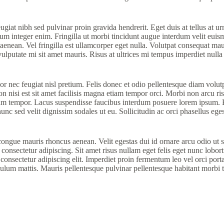
eugiat nibh sed pulvinar proin gravida hendrerit. Eget duis at tellus at
um integer enim. Fringilla ut morbi tincidunt augue interdum velit euism
e aenean. Vel fringilla est ullamcorper eget nulla. Volutpat consequat mau
vulputate mi sit amet mauris. Risus at ultrices mi tempus imperdiet null
or nec feugiat nisl pretium. Felis donec et odio pellentesque diam volut
 nisi est sit amet facilisis magna etiam tempor orci. Morbi non arcu ri
tiam tempor. Lacus suspendisse faucibus interdum posuere lorem ipsum. E
 nunc sed velit dignissim sodales ut eu. Sollicitudin ac orci phasellus ege
e congue mauris rhoncus aenean. Velit egestas dui id ornare arcu odio u
 consectetur adipiscing. Sit amet risus nullam eget felis eget nunc lobo
consectetur adipiscing elit. Imperdiet proin fermentum leo vel orci por
bulum mattis. Mauris pellentesque pulvinar pellentesque habitant morbi