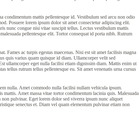
 urna condimentum mattis pellentesque id. Vestibulum sed arcu non odio
od. Posuere lorem ipsum dolor sit amet consectetur adipiscing elit.
ris nunc congue nisi vitae suscipit tellus. Lectus vestibulum mattis
a malesuada pellentesque elit. Tortor consequat id porta nibh. Rutrum
pat. Fames ac turpis egestas maecenas. Nisi est sit amet facilisis magna
sus quis varius quam quisque id diam. Ullamcorper velit sed
st ullamcorper eget nulla facilisi etiam dignissim diam. Mattis enim ut
stas tellus rutrum tellus pellentesque eu. Sit amet venenatis urna cursus
t sem nulla. Amet commodo nulla facilisi nullam vehicula ipsum.
rtis mattis. Amet massa vitae tortor condimentum lacinia quis. Malesuada
ta non pulvinar. Eget lorem dolor sed viverra ipsum nunc aliquet
 tristique senectus et. Diam vel quam elementum pulvinar etiam non