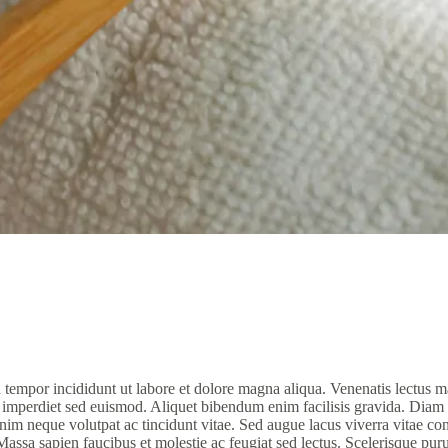
 tempor incididunt ut labore et dolore magna aliqua. Venenatis lectus ma
t imperdiet sed euismod. Aliquet bibendum enim facilisis gravida. Diam 
m neque volutpat ac tincidunt vitae. Sed augue lacus viverra vitae cong
Massa sapien faucibus et molestie ac feugiat sed lectus. Scelerisque puru