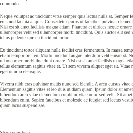
commodo.
Neque volutpat ac tincidunt vitae semper quis lectus nulla at. Semper f
euismod lacinia at quis. Consectetur purus ut faucibus pulvinar element
Nisi est sit amet facilisis magna etiam. Pharetra et ultrices neque ornar
ullamcorper velit sed ullamcorper morbi tincidunt. Quis auctor elit sed 
tellus pellentesque eu tincidunt tortor.
Eu tincidunt tortor aliquam nulla facilisi cras fermentum. In massa temp
etiam tempor orci eu. Morbi tincidunt augue interdum velit euismod. Non
ullamcorper morbi tincidunt ornare. Nisi est sit amet facilisis magna e
tellus elementum sagittis vitae et. Ut sem viverra aliquet eget sit. Vitae
eget nunc scelerisque.
Viverra nibh cras pulvinar mattis nunc sed blandit. A arcu cursus vita
Elementum sagittis vitae et leo duis ut diam quam. Ipsum dolor sit amet
bibendum arcu vitae elementum curabitur vitae nunc sed velit. Sit amet 
bibendum enim. Sapien faucibus et molestie ac feugiat sed lectus vesti
quam lacus suspendisse.
Share your love